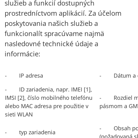
služieb a funkcií dostupných
prostredníctvom aplikácií. Za účelom
poskytovania našich služieb a
funkcionalít spracúvame najmä
nasledovné technické údaje a
informácie:
- IP adresa
- Dátum a ča
- ID zariadenia, napr. IMEI
[1]
,
IMSI
[2]
, číslo mobilného telefónu
- Rozdiel m
alebo MAC adresa pre použitie v
pásmom a GM
sieti WLAN
- Obsah pož
- typ zariadenia
(požadovaná sl