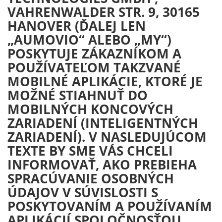
VAHRENWALDER STR. 9, 30165
HANOVER (ĎALEJ LEN
„AUMOVIO“ ALEBO „MY“)
POSKYTUJE ZÁKAZNÍKOM A
POUŽÍVATEĽOM TAKZVANÉ
MOBILNÉ APLIKÁCIE, KTORÉ JE
MOŽNÉ STIAHNUŤ DO
MOBILNÝCH KONCOVÝCH
ZARIADENÍ (INTELIGENTNÝCH
ZARIADENÍ). V NASLEDUJÚCOM
TEXTE BY SME VÁS CHCELI
INFORMOVAŤ, AKO PREBIEHA
SPRACÚVANIE OSOBNÝCH
ÚDAJOV V SÚVISLOSTI S
POSKYTOVANÍM A POUŽÍVANÍM
APLIKÁCIÍ SPOLOČNOSŤOU