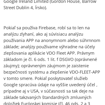
Google Ireland Limited (Gordon House, Barrow
Street Dublin 4, Írsko).
Pokiaľ sa používa Firebase, robí sa to len na
analýzu zlyhaní, ako aj súvisiacu analýzu
používania APP na anonymnom alebo súhrnnom
základe; analýzy používame výhradne na účely
zlepšovania aplikácie VDO Fleet APP. Právnym
základom je čl. 6 ods. 1 lit. f DSGVO (oprávnené
záujmy); oprávneným záujmom je zaistenie
bezpečnosti systému a zlepšenie VDO-FLEET-APP
v tomto smere. Pokiaľ poskytovateľ služieb
Google spracúva údaje na vyššie uvedený účel ,
prípadne aj v USA, v súčasnosti sa tak deje na
základe takzvaných štandardných zmluvných
doložiek Európskej komisie (čl. 46 ods. 2 a 3