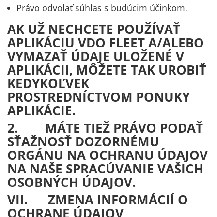
Právo odvolať súhlas s budúcim účinkom.
AK UŽ NECHCETE POUŽÍVAŤ
APLIKÁCIU VDO FLEET A/ALEBO
VYMAZAŤ ÚDAJE ULOŽENÉ V
APLIKÁCII, MÔŽETE TAK UROBIŤ
KEDYKOĽVEK
PROSTREDNÍCTVOM PONUKY
APLIKÁCIE.
2. MÁTE TIEŽ PRÁVO PODAŤ
SŤAŽNOSŤ DOZORNÉMU
ORGÁNU NA OCHRANU ÚDAJOV
NA NAŠE SPRACÚVANIE VAŠICH
OSOBNÝCH ÚDAJOV.
VII. ZMENA INFORMÁCIÍ O
OCHRANE ÚDAJOV