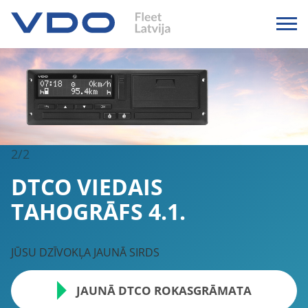
2/2
MYVDO PO
DTCO VIEDAIS
TAHOGRĀFS 4.1.
JAUNUMI, PROGRAMMAT
BEZMAKSAS CEĻVEŽI, E-
JŪSU DZĪVOKĻA JAUNĀ SIRDS
MY
JAUNĀ DTCO ROKASGRĀMATA