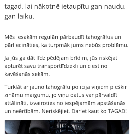
tagad, lai nākotnē ietaupītu gan naudu,
gan laiku.
Mēs iesakām regulāri pārbaudīt tahogrāfus un
pārliecināties, ka turpmāk jums nebūs problēmu.
Ja jūs gaidāt līdz pēdējam brīdim, jūs riskējat
apturēt savu transportlīdzekli un ciest no
kavēšanās sekām.
Turklāt ar jauno tahogrāfu policija viņiem piešķir
zināmu maigumu, jo viņu datus var pārvaldīt
attālināti, izvairoties no iespējamām apstāšanās
un neērtībām. Neriskējiet. Dariet kaut ko TAGAD!