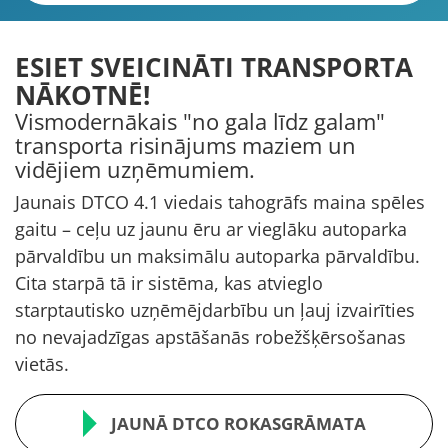
ESIET SVEICINĀTI TRANSPORTA
NĀKOTNĒ!
Vismodernākais "no gala līdz galam"
transporta risinājums maziem un
vidējiem uzņēmumiem.
Jaunais DTCO 4.1 viedais tahogrāfs maina spēles
gaitu
– ceļu uz jaunu ēru ar vieglāku autoparka
pārvaldību un maksimālu autoparka pārvaldību.
Cita starpā tā ir sistēma, kas atvieglo
starptautisko uzņēmējdarbību un ļauj izvairīties
no nevajadzīgas apstāšanās robežšķērsošanas
vietās.
JAUNĀ DTCO ROKASGRĀMATA