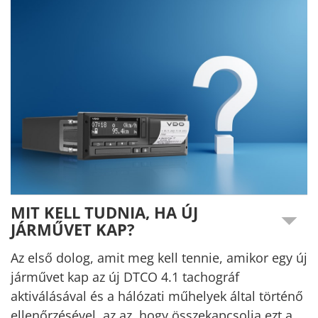
MIT KELL TUDNIA, HA ÚJ
JÁRMŰVET KAP?
Az első dolog, amit meg kell tennie, amikor egy új
járművet kap az új DTCO 4.1 tachográf
aktiválásával és a hálózati műhelyek által történő
ellenőrzésével, az az, hogy összekapcsolja ezt a