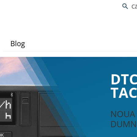
C
Blog
DT
TAC
NOUA 
DUMN