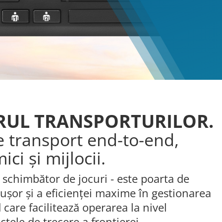
TORUL TRANSPORTURILOR.
e transport end-to-end,
ci și mijlocii.
 schimbător de jocuri - este poarta de
 ușor și a eficienței maxime în gestionarea
d care facilitează operarea la nivel
nctele de trecere a frontierei.