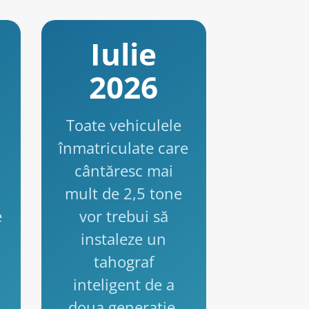
Iulie
2026
Toate vehiculele
înmatriculate care
cântăresc mai
mult de 2,5 tone
e
vor trebui să
instaleze un
tahograf
inteligent de a
doua generație.