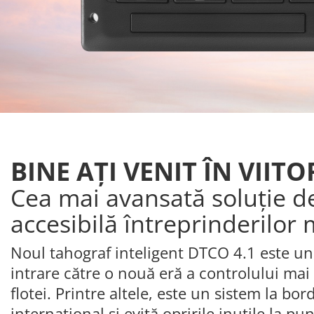
BINE AȚI VENIT ÎN VII
Cea mai avansată soluție d
accesibilă întreprinderilor mi
Noul tahograf inteligent DTCO 4.1 este un
intrare către o nouă eră a controlului mai
flotei. Printre altele, este un sistem la bor
internațional și evită opririle inutile la pu