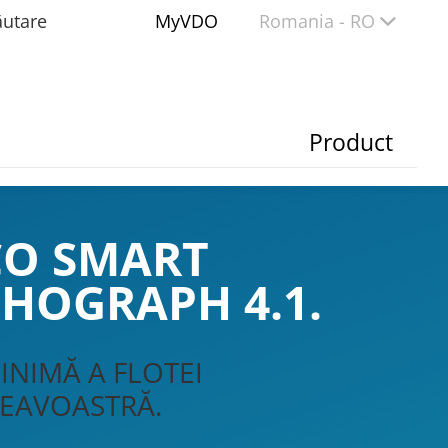
ăutare
MyVDO
Romania - RO
Product
CO SMART
PORTALUL 
HOGRAPH 4.1.
ȘTIRI, ACTUALIZĂRI 
DOCUMENTE GRATUITE
INIMĂ A FLOTEI
MULTE ALTELE
EAVOASTRĂ.