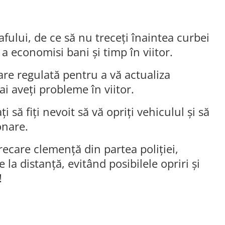
afului, de ce să nu treceți înaintea curbei
a economisi bani și timp în viitor.
are regulată pentru a vă actualiza
i aveți probleme în viitor.
 să fiți nevoit să vă opriți vehiculul și să
onare.
recare clemență din partea poliției,
e la distanță, evitând posibilele opriri și
!