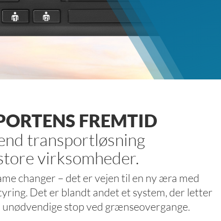
PORTENS FREMTID
end transportløsning
store virksomheder.
ame changer – det er vejen til en ny æra med
tyring. Det er blandt andet et system, der letter
dgå unødvendige stop ved grænseovergange.