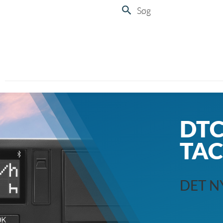
Søg
DT
TAC
DET N