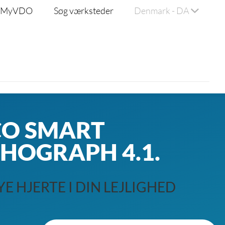
MyVDO
Søg værksteder
Denmark - DA
CO SMART
MYVDO POR
HOGRAPH 4.1.
NYHEDER, SOFTWAR
GRATIS VEJLEDNINGE
YE HJERTE I DIN LEJLIGHED
MERE