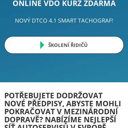
ONLINE VDO KURZ ZDARMA
NOVÝ DTCO 4.1 SMART TACHOGRAF!
ŠKOLENÍ ŘIDIČŮ
POTŘEBUJETE DODRŽOVAT
NOVÉ PŘEDPISY, ABYSTE MOHLI
POKRAČOVAT V MEZINÁRODNÍ
DOPRAVĚ? NABÍZÍME NEJLEPŠÍ
SÍŤ AUTOSERVISŮ V EVROPĚ.