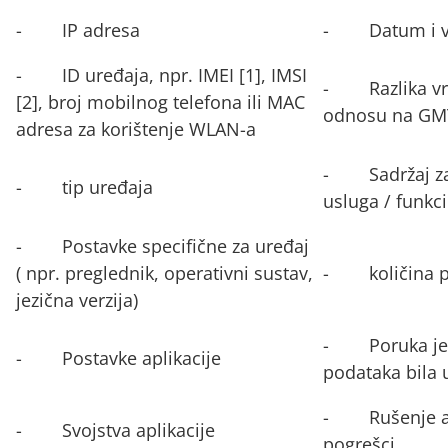
- IP adresa
- Datum i vr
- ID uređaja, npr. IMEI
[1]
, IMSI
- Razlika vr
[2]
, broj mobilnog telefona ili MAC
odnosu na GM
adresa za korištenje WLAN-a
- Sadržaj zah
- tip uređaja
usluga / funkc
- Postavke specifične za uređaj
( npr. preglednik, operativni sustav,
- količina p
jezična verzija)
- Poruka je 
- Postavke aplikacije
podataka bila 
- Rušenje ap
- Svojstva aplikacije
pogrešci