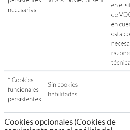
en el s
necesarias
de VDO
en cue
esta co
necesa
razone
técnica
* Cookies
Sin cookies
funcionales
habilitadas
persistentes
Cookies opcionales (Cookies de