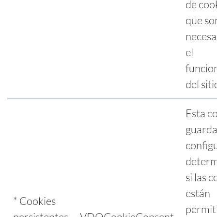
de cook
que so
necesa
el
funcio
del sit
Esta c
guarda
config
deter
si las 
están
* Cookies
permit
persistentes
VDOCookieConsent