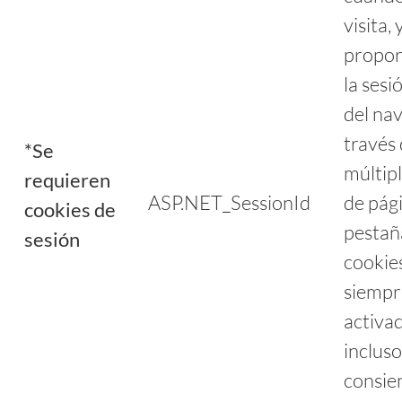
visita,
propor
la sesi
del na
través
*Se
múltipl
requieren
ASP.NET_SessionId
de pág
cookies de
pestañ
sesión
cookie
siempr
activad
incluso
consien