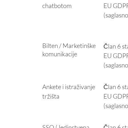
chatbotom
EU GDP
(saglasno
Bilten / Marketinške
Član 6 st
komunikacije
EU GDP
(saglasno
Ankete i istraživanje
Član 6 st
tržišta
EU GDP
(saglasno
SSO (Jedinstvena
Član 6 st