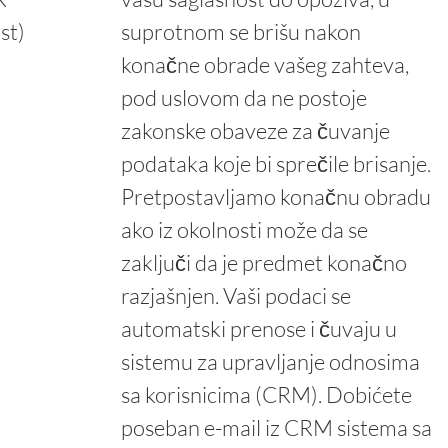
st)
suprotnom se brišu nakon
konačne obrade vašeg zahteva,
pod uslovom da ne postoje
zakonske obaveze za čuvanje
podataka koje bi sprečile brisanje.
Pretpostavljamo konačnu obradu
ako iz okolnosti može da se
zaključi da je predmet konačno
razjašnjen. Vaši podaci se
automatski prenose i čuvaju u
sistemu za upravljanje odnosima
sa korisnicima (CRM). Dobićete
poseban e-mail iz CRM sistema sa