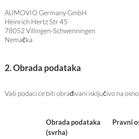
AUMOVIO Germany GmbH
Heinrich Hertz Str 45
78052 Villingen-Schwenningen
Nemačka
2. Obrada podataka
Vaši podaci će biti obrađivani isključivo na osn
Obrada podataka
Pravni 
(svrha)