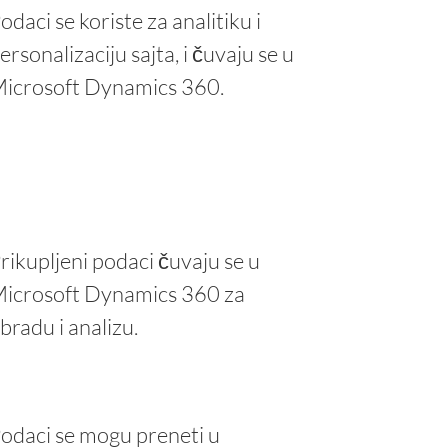
odaci se koriste za analitiku i
ersonalizaciju sajta, i čuvaju se u
icrosoft Dynamics 360.
rikupljeni podaci čuvaju se u
icrosoft Dynamics 360 za
bradu i analizu.
odaci se mogu preneti u