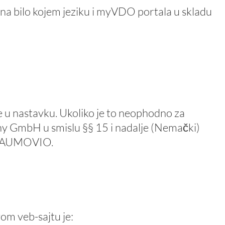
 bilo kojem jeziku i myVDO portala u skladu
u nastavku. Ukoliko je to neophodno za
y GmbH u smislu §§ 15 i nadalje (Nemački)
 AUMOVIO.
om veb-sajtu je: