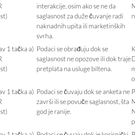
R
interakcije, osim ako se ne da
M
st)
saglasnost za duže čuvanje radi
n
naknadnih upita ili marketinških
svrha.
av 1 tačka a)
Podaci se obrađuju dok se
K
R
saglasnost ne opozove ili dok traje
D
st)
pretplata na usluge biltena.
m
o
av 1 tačka a)
Podaci se čuvaju dok se anketa ne
P
R
završi ili se povuče saglasnost, šta
M
st)
god je ranije.
N
p
av 1 tačka a)
Podaci se čuvaju dok je korisnički
P