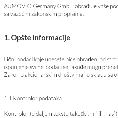
AUMOVIO Germany GmbH obrađuje vaše podatke 
sa važećim zakonskim propisima.
1. Opšte informacije
Lični podaci koje unesete biće obrađeni od 
ispunjenje svrhe, podaci se takođe mogu pren
Zakon o akcionarskim društvima i u skladu sa
o
1.1 Kontrolor podataka
Kontrolor (u daljem tekstu takođe „mi“ ili „nas