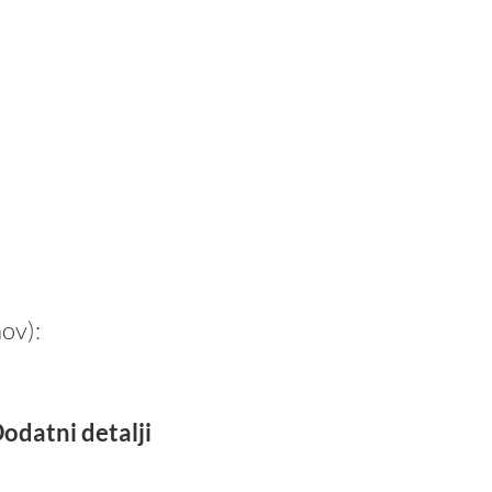
nov):
odatni detalji