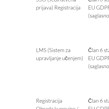
prijava) Registracija
EU GDP
(saglasno
LMS (Sistem za
Član 6 st
upravljanje učenjem)
EU GDP
(saglasno
Registracija
Član 6 st
Obrada kupovine /
EU GDP