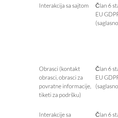
Interakcija sa sajtom
Član 6 st
EU GDP
(saglasno
Obrasci (kontakt
Član 6 st
obrasci, obrasci za
EU GDP
povratne informacije,
(saglasno
tiketi za podršku)
Interakcije sa
Član 6 st