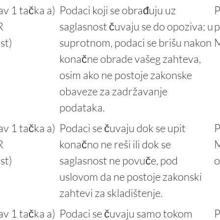
av 1 tačka a)
Podaci koji se obrađuju uz
P
R
saglasnost čuvaju se do opoziva; u
p
st)
suprotnom, podaci se brišu nakon
M
konačne obrade vašeg zahteva,
osim ako ne postoje zakonske
obaveze za zadržavanje
podataka.
av 1 tačka a)
Podaci se čuvaju dok se upit
P
R
konačno ne reši ili dok se
M
st)
saglasnost ne povuče, pod
o
uslovom da ne postoje zakonski
zahtevi za skladištenje.
av 1 tačka a)
Podaci se čuvaju samo tokom
P