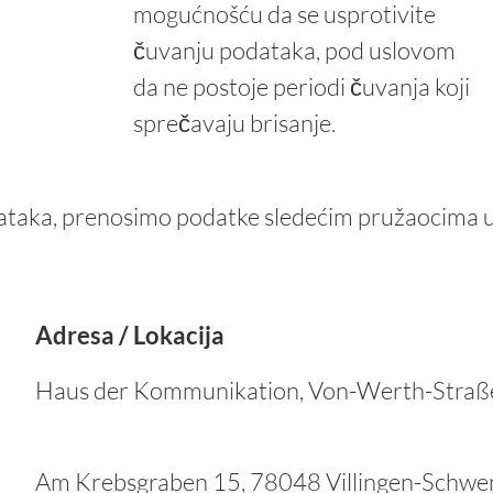
mogućnošću da se usprotivite
čuvanju podataka, pod uslovom
da ne postoje periodi čuvanja koji
sprečavaju brisanje.
taka, prenosimo podatke sledećim pružaocima us
Adresa / Lokacija
Haus der Kommunikation, Von-Werth-Straß
Am Krebsgraben 15, 78048 Villingen-Schwe