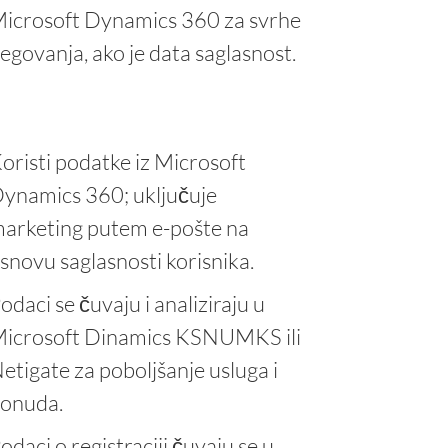
icrosoft Dynamics 360 za svrhe
egovanja, ako je data saglasnost.
oristi podatke iz Microsoft
ynamics 360; uključuje
arketing putem e-pošte na
snovu saglasnosti korisnika.
odaci se čuvaju i analiziraju u
icrosoft Dinamics KSNUMKS ili
etigate za poboljšanje usluga i
onuda.
odaci o registraciji čuvaju se u