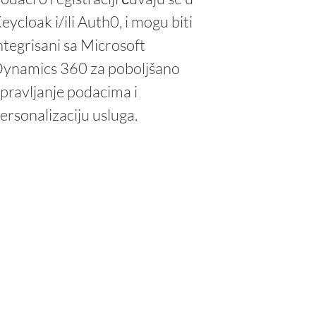
eycloak i/ili Auth0, i mogu biti
ntegrisani sa Microsoft
ynamics 360 za poboljšano
pravljanje podacima i
ersonalizaciju usluga.