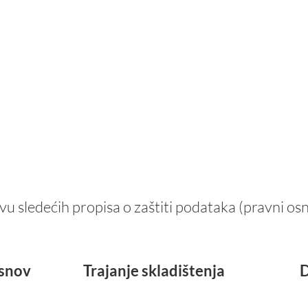
ovu sledećih propisa o zaštiti podataka (pravni os
osnov
Trajanje skladištenja
D