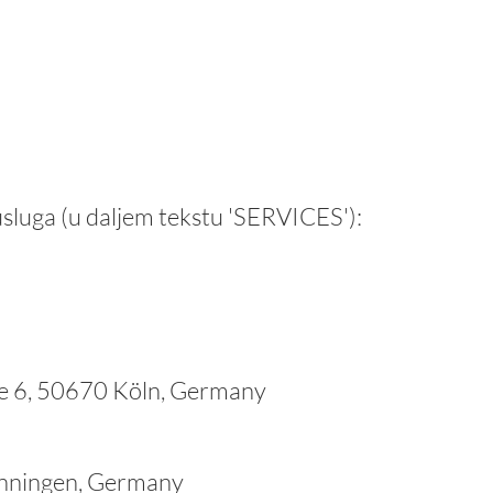
luga (u daljem tekstu 'SERVICES'):
e 6, 50670 Köln, Germany
nningen, Germany