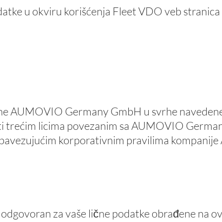
u okviru korišćenja Fleet VDO veb stranica na
strane AUMOVIO Germany GmbH u svrhe navedene 
eti trećim licima povezanim sa AUMOVIO German
bavezujućim korporativnim pravilima
kompanije
“) odgovoran za vaše lične podatke obrađene na ov