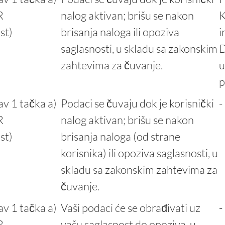
R
nalog aktivan; brišu se nakon
K
st)
brisanja naloga ili opoziva
i
saglasnosti, u skladu sa zakonskim
D
zahtevima za čuvanje.
u
p
av 1 tačka a)
Podaci se čuvaju dok je korisnički
-
R
nalog aktivan; brišu se nakon
st)
brisanja naloga (od strane
korisnika) ili opoziva saglasnosti, u
skladu sa zakonskim zahtevima za
čuvanje.
av 1 tačka a)
Vaši podaci će se obrađivati uz
-
R
vašu saglasnost do opoziva, u