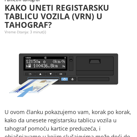
KAKO UNETI REGISTARSKU
TABLICU VOZILA (VRN) U
TAHOGRAF?
Vreme čitanja:
3
minut(i)
U ovom članku pokazujemo vam, korak po korak,
kako da unesete registarsku tablicu vozila u
tahograf
pomoću
kartice preduzeća,
i
objašnjavamo u kojim slučajevima može doći do