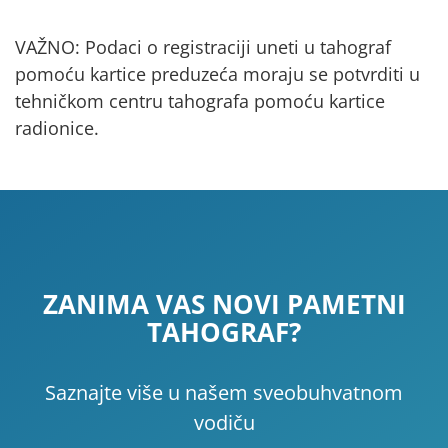
VAŽNO: Podaci o registraciji uneti u tahograf
pomoću kartice preduzeća moraju se potvrditi u
tehničkom centru tahografa pomoću kartice
radionice.
ZANIMA VAS NOVI PAMETNI
TAHOGRAF?
Saznajte više u našem sveobuhvatnom
vodiču