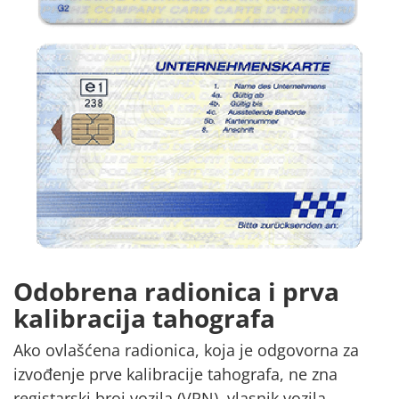
Odobrena radionica i prva
kalibracija tahografa
Ako ovlašćena radionica, koja je odgovorna za
izvođenje prve kalibracije tahografa,
ne
zna
registarski broj vozila (VRN)
, vlasnik vozila,