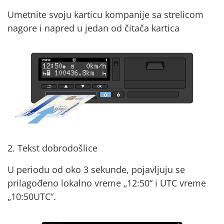
Umetnite svoju karticu kompanije sa strelicom
nagore i napred u jedan od čitača kartica
2. Tekst dobrodošlice
U periodu od oko 3 sekunde, pojavljuju se
prilagođeno lokalno vreme „12:50“ i UTC vreme
„10:50UTC“.