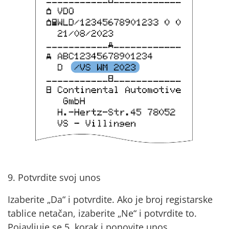
9. Potvrdite svoj unos
Izaberite „Da“ i potvrdite. Ako je broj registarske
tablice netačan, izaberite „Ne“ i potvrdite to.
Pojavljuje se 5. korak i ponovite unos.