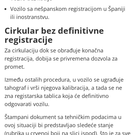
Vozilo sa nešpanskom registracijom u Španiji
ili inostranstvu.
Cirkular bez definitivne
registracije
Za cirkulaciju dok se obrađuje konačna
registracija, dobija se
privremena dozvola za
promet.
Između ostalih procedura, u vozilo
se ugrađuje
tahograf
i vrši njegova
kalibracija,
a tada se ne
zna registarska tablica koja će definitivno
odgovarati vozilu.
Štampani
dokument
sa
tehničkim podacima
u
ovoj situaciji bi predstavljao sledeće stanje
(rubrika u crvenoj boji na slici ispod),
što je za sve