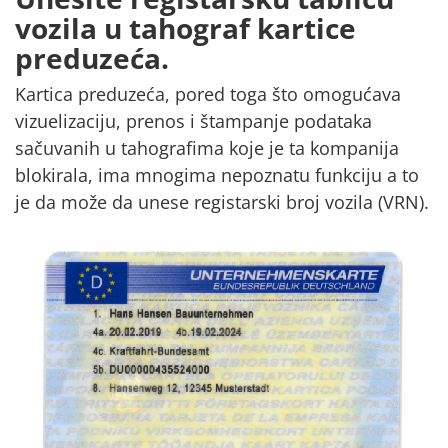
vozila u tahograf kartice
preduzeća.
Kartica preduzeća, pored toga što omogućava
vizuelizaciju,
prenos i štampanje podataka
sačuvanih u tahografima koje je ta kompanija
blokirala,
ima mnogima nepoznatu funkciju a to
je da
može da unese registarski broj vozila (VRN).