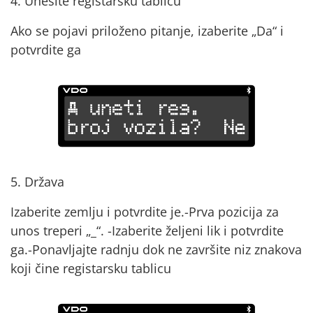
4. Unesite registarsku tablicu
Ako se pojavi priloženo pitanje, izaberite „Da“ i
potvrdite ga
5. Država
Izaberite zemlju i potvrdite je.-Prva pozicija za
unos treperi „_“. -Izaberite željeni lik i potvrdite
ga.-Ponavljajte radnju dok ne završite niz znakova
koji čine registarsku tablicu