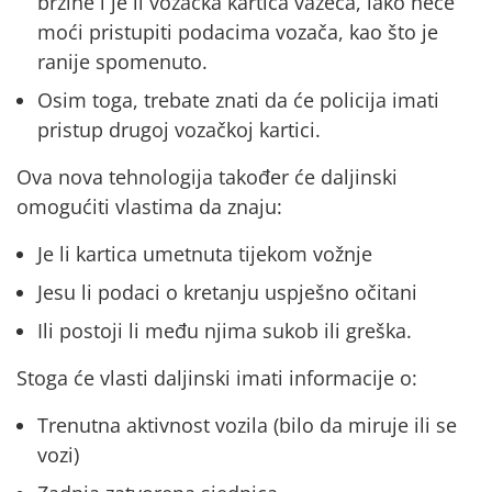
brzine
i
je li vozačka kartica važeća,
iako neće
moći pristupiti podacima vozača, kao što je
ranije spomenuto.
Osim toga, trebate znati da će policija imati
pristup drugoj vozačkoj kartici.
Ova nova tehnologija također će daljinski
omogućiti vlastima da znaju:
Je li
kartica umetnuta tijekom vožnje
Jesu li podaci o kretanju uspješno očitani
Ili postoji li među njima sukob ili greška.
Stoga će vlasti daljinski imati informacije o:
Trenutna
aktivnost vozila
(bilo da miruje ili se
vozi)