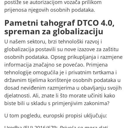
postiže se
autorizacijom vozača
prilikom
prijenosa njegovih
osobnih podataka.
Pametni tahograf DTCO 4.0,
spreman za globalizaciju
U našem sektoru, brzi tehnološki razvoj i
globalizacija postavili su nove izazove za
zaštitu
osobnih podataka
. Opseg prikupljanja i razmjene
informacija značajno se povećao. Primjena
tehnologije omogućila je i privatnim tvrtkama i
državnim tijelima korištenje
osobnih podataka u
dosad neviđenim razmjerima u obavljanju svojih
djelatnosti.
Ali, znate li što morate učiniti kako
biste
bili u skladu s primjenjivim zakonima?
U tom pogledu,
europski propisi
uključuju:
Uredba (EU) 2016/679:
Privola se mora dati