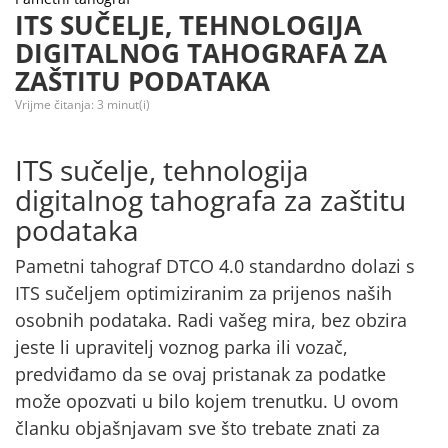
ITS SUČELJE, TEHNOLOGIJA
DIGITALNOG TAHOGRAFA ZA
ZAŠTITU PODATAKA
Vrijme čitanja:
3
minut(i)
ITS sučelje, tehnologija
digitalnog tahografa za zaštitu
podataka
Pametni tahograf DTCO 4.0 standardno dolazi s
ITS sučeljem
optimiziranim za
prijenos naših
osobnih podataka.
Radi vašeg mira, bez obzira
jeste li upravitelj voznog parka ili vozač,
predviđamo da se ovaj
pristanak za podatke
može opozvati
u bilo kojem trenutku. U ovom
članku objašnjavam sve što trebate znati za