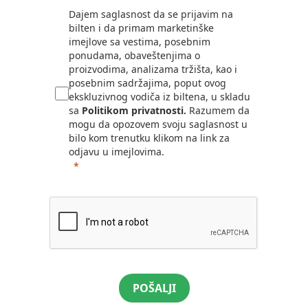
Dajem saglasnost da se prijavim na
bilten i da primam marketinške
imejlove sa vestima, posebnim
ponudama, obaveštenjima o
proizvodima, analizama tržišta, kao i
posebnim sadržajima, poput ovog
ekskluzivnog vodiča iz biltena, u skladu
sa
Politikom privatnosti.
Razumem da
mogu da opozovem svoju saglasnost u
bilo kom trenutku klikom na link za
odjavu u imejlovima.
POŠALJI