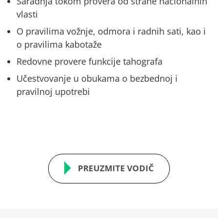
Saradnja tokom provera od strane nacionalnih
vlasti
O pravilima vožnje, odmora i radnih sati, kao i
o pravilima kabotaže
Redovne provere funkcije tahografa
Učestvovanje u obukama o bezbednoj i
pravilnoj upotrebi
PREUZMITE VODIČ