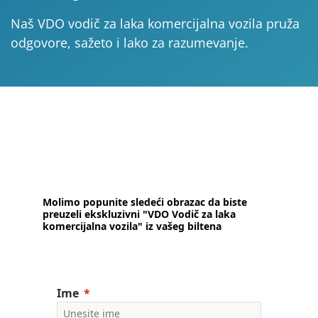
Naš VDO vodič za laka komercijalna vozila pruža
odgovore, sažeto i lako za razumevanje.
Molimo popunite sledeći obrazac da biste
preuzeli ekskluzivni "VDO Vodič za laka
komercijalna vozila" iz vašeg biltena
Ime