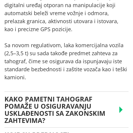
digitalni uređaj otporan na manipulacije koji
automatski beleži vreme vožnje i odmora,
prelazak granica, aktivnosti utovara i istovara,
kao i precizne GPS pozicije.
Sa novom regulativom, laka komercijalna vozila
(2,5–3,5 t) su sada takođe predmet zahteva za
tahograf, čime se osigurava da ispunjavaju iste
standarde bezbednosti i zaštite vozača kao i teški
kamioni.
KAKO PAMETNI TAHOGRAF
POMAŽE U OSIGURAVANJU
USKLAĐENOSTI SA ZAKONSKIM
ZAHTEVIMA?