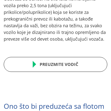
vozila preko 2,5 tona (uključujući
prikolice/poluprikolice) koja se koriste za
prekogranični prevoz ili kabotažu, a takođe
nastavlja da važi, bez obzira na težinu, za svako
vozilo koje je dizajnirano ili trajno opremljeno da
preveze više od devet osoba, uključujući vozača.
PREUZMITE VODIČ
Ono što bi preduzeća sa flotom