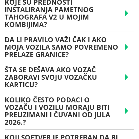
KOJE SU PREDNOSTI
INSTALIRANJA PAMETNOG
TAHOGRAFA V2 U MOJIM
KOMBIJIMA?
DA LI PRAVILO VAŽI ČAK I AKO
MOJA VOZILA SAMO POVREMENO
PRELAZE GRANICE?
ŠTA SE DEŠAVA AKO VOZAČ
ZABORAVI SVOJU VOZAČKU
KARTICU?
KOLIKO ČESTO PODACI O
VOZAČU I VOZILU MORAJU BITI
PREUZIMANI I ČUVANI OD JULA
2026.?
KOJI SOFTVER JE POTREBAN DA BI