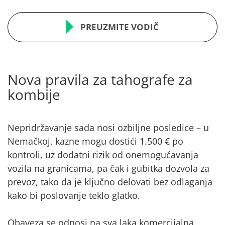
PREUZMITE VODIČ
Nova pravila za tahografe za
kombije
Nepridržavanje sada nosi ozbiljne posledice – u
Nemačkoj, kazne mogu dostići 1.500 € po
kontroli, uz dodatni rizik od onemogućavanja
vozila na granicama, pa čak i gubitka dozvola za
prevoz, tako da je ključno delovati bez odlaganja
kako bi poslovanje teklo glatko.
Obaveza se odnosi na sva laka komercijalna