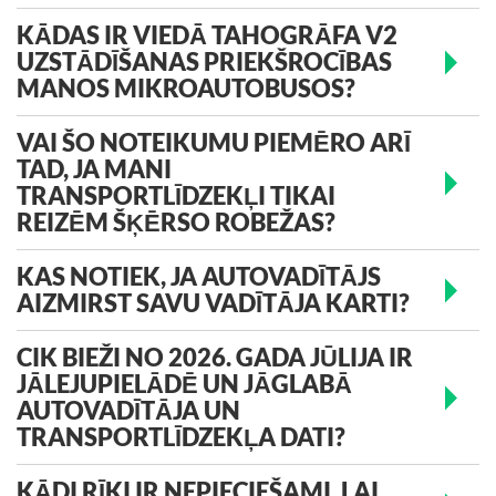
KĀDAS IR VIEDĀ TAHOGRĀFA V2
UZSTĀDĪŠANAS PRIEKŠROCĪBAS
MANOS MIKROAUTOBUSOS?
VAI ŠO NOTEIKUMU PIEMĒRO ARĪ
TAD, JA MANI
TRANSPORTLĪDZEKĻI TIKAI
REIZĒM ŠĶĒRSO ROBEŽAS?
KAS NOTIEK, JA AUTOVADĪTĀJS
AIZMIRST SAVU VADĪTĀJA KARTI?
CIK BIEŽI NO 2026. GADA JŪLIJA IR
JĀLEJUPIELĀDĒ UN JĀGLABĀ
AUTOVADĪTĀJA UN
TRANSPORTLĪDZEKĻA DATI?
KĀDI RĪKI IR NEPIECIEŠAMI, LAI