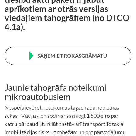
aprīkotiem ar otrās versijas
viedajiem tahogrāfiem (no DTCO
4.1a).
SAŅEMIET ROKASGRĀMATU
Jaunie tahogrāfa noteikumi
mikroautobusiem
Nespēja ievērot noteikumus tagad rada nopietnas
sekas - Vācijā vien sodi var sasniegt
1 500 eiro par
katru pārbaudi
, turklāt pastāv arī
transportlīdzekļa
imobilizācijas risks
uz robežām un pat
pārvadājumu