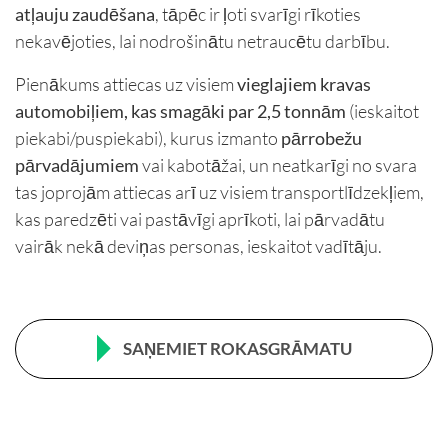
atļauju zaudēšana
, tāpēc ir ļoti svarīgi rīkoties
nekavējoties, lai nodrošinātu netraucētu darbību.
Pienākums attiecas uz visiem
vieglajiem kravas
automobiļiem, kas smagāki par 2,5 tonnām
(ieskaitot
piekabi/puspiekabi), kurus izmanto
pārrobežu
pārvadājumiem
vai kabotāžai, un neatkarīgi no svara
tas joprojām attiecas arī uz visiem transportlīdzekļiem,
kas paredzēti vai pastāvīgi aprīkoti, lai pārvadātu
vairāk nekā deviņas personas, ieskaitot vadītāju.
SAŅEMIET ROKASGRĀMATU