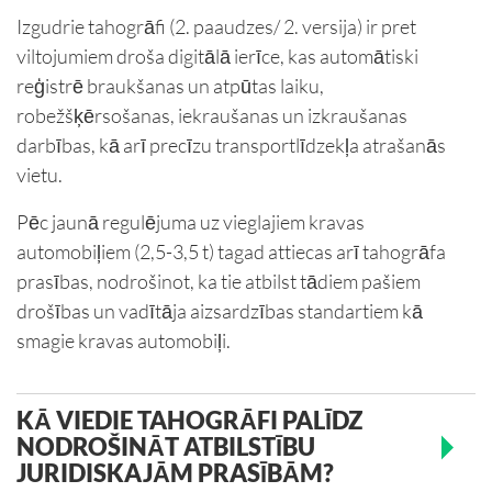
Izgudrie tahogrāfi (2. paaudzes/ 2. versija) ir pret
viltojumiem droša digitālā ierīce, kas automātiski
reģistrē braukšanas un atpūtas laiku,
robežšķērsošanas, iekraušanas un izkraušanas
darbības, kā arī precīzu transportlīdzekļa atrašanās
vietu.
Pēc jaunā regulējuma uz vieglajiem kravas
automobiļiem (2,5-3,5 t) tagad attiecas arī tahogrāfa
prasības, nodrošinot, ka tie atbilst tādiem pašiem
drošības un vadītāja aizsardzības standartiem kā
smagie kravas automobiļi.
KĀ VIEDIE TAHOGRĀFI PALĪDZ
NODROŠINĀT ATBILSTĪBU
JURIDISKAJĀM PRASĪBĀM?