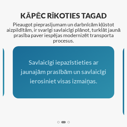
KĀPĒC RĪKOTIES TAGAD
Pieaugot pieprasījumam un darbnīcām kļūstot
aizpildītām, ir svarīgi savlaicīgi plānot, turklāt jaunā
prasība paver iespējas modernizēt transporta
procesus.
Savlaicīgi iepazīstieties ar
jaunajām prasībām un savlaicīgi
ierosiniet visas izmaiņas.