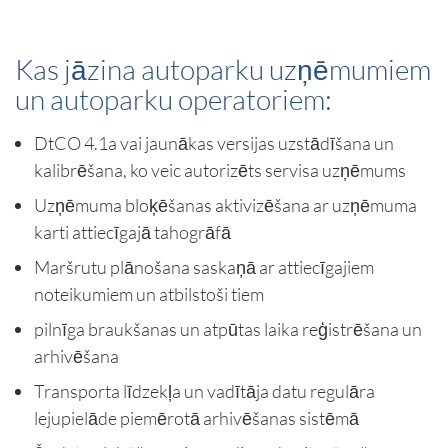
Kas jāzina autoparku uzņēmumiem
un autoparku operatoriem:
DtCO 4.1a vai jaunākas versijas uzstādīšana un
kalibrēšana, ko veic autorizēts servisa uzņēmums
Uzņēmuma bloķēšanas aktivizēšana ar uzņēmuma
karti attiecīgajā tahogrāfā
Maršrutu plānošana saskaņā ar attiecīgajiem
noteikumiem un atbilstoši tiem
pilnīga braukšanas un atpūtas laika reģistrēšana un
arhivēšana
Transporta līdzekļa un vadītāja datu regulāra
lejupielāde piemērotā arhivēšanas sistēmā