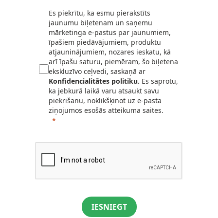
Es piekrītu, ka esmu pierakstīts
jaunumu biļetenam un saņemu
mārketinga e-pastus par jaunumiem,
īpašiem piedāvājumiem, produktu
atjauninājumiem, nozares ieskatu, kā
arī īpašu saturu, piemēram, šo biļetena
ekskluzīvo ceļvedi, saskaņā ar
Konfidencialitātes politiku.
Es saprotu,
ka jebkurā laikā varu atsaukt savu
piekrišanu, noklikšķinot uz e-pasta
ziņojumos esošās atteikuma saites.
IESNIEGT