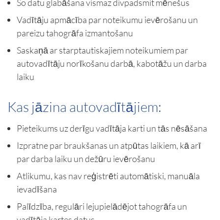
Šo datu glabāšana vismaz divpadsmit mēnešus
Vadītāju apmācība par noteikumu ievērošanu un
pareizu tahogrāfa izmantošanu
Saskaņā ar starptautiskajiem noteikumiem par
autovadītāju norīkošanu darbā, kabotāžu un darba
laiku
Kas jāzina autovadītājiem:
Pieteikums uz derīgu vadītāja karti un tās nēsāšana
Izpratne par braukšanas un atpūtas laikiem, kā arī
par darba laiku un dežūru ievērošanu
Atlikumu, kas nav reģistrēti automātiski, manuāla
ievadīšana
Palīdzība, regulāri lejupielādējot tahogrāfa un
vadītāja kartes datus