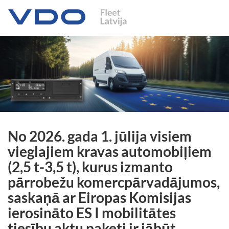
No 2026. gada 1. jūlija visiem
vieglajiem kravas automobiļiem
(2,5 t-3,5 t), kurus izmanto
pārrobežu komercpārvadājumos,
saskaņā ar Eiropas Komisijas
ierosināto ES I mobilitātes
tiesību aktu paketi ir jābūt