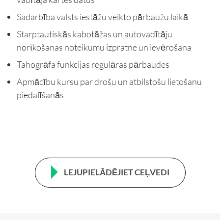
Sadarbība valsts iestāžu veikto pārbaužu laikā
Starptautiskās kabotāžas un autovadītāju
norīkošanas noteikumu izpratne un ievērošana
Tahogrāfa funkcijas regulāras pārbaudes
Apmācību kursu par drošu un atbilstošu lietošanu
piedalīšanās
LEJUPIELĀDĒJIET CEĻVEDI