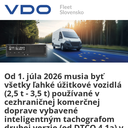
Od 1. júla 2026 musia byť
všetky ľahké úžitkové vozidlá
(2,5 t - 3,5 t) používané v
cezhraničnej komerčnej
doprave vybavené
inteligentným tachografom
druhej verzie (od DTCO 4.1a) v