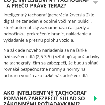
- A PREČO PRÁVE TERAZ?
Inteligentný tachograf (generácia 2/verzia 2) je
digitálne zariadenie odolné voči manipulácii,
ktoré automaticky zaznamenáva čas jazdy a
odpočinku, prekročenie hraníc, nakladanie a
vykladanie a presnú polohu vozidla.
Na základe nového nariadenia sa na ľahké
úžitkové vozidlá (2,5-3,5 t) vzťahujú aj požiadavky
na tachografy, čím sa zabezpečí, že budú spĺňať
rovnaké bezpečnostné normy a normy na
ochranu vodiča ako ťažké nákladné vozidlá.
AKO INTELIGENTNÝ TACHOGRAF
POMÁHA ZABEZPEČIŤ SÚLAD SO
ZÁKONNÝMI POŽIADAVKAMI?