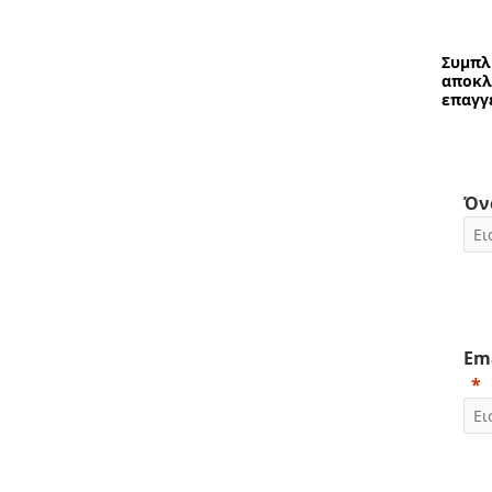
Συμπλ
αποκλ
επαγγ
Όν
Em